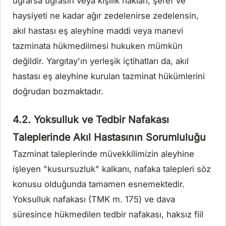
uğrarsa uğrasın veya kişilik hakları, şeref ve
haysiyeti ne kadar ağır zedelenirse zedelensin,
akıl hastası eş aleyhine maddi veya manevi
tazminata hükmedilmesi hukuken mümkün
değildir. Yargıtay'ın yerleşik içtihatları da, akıl
hastası eş aleyhine kurulan tazminat hükümlerini
doğrudan bozmaktadır.
4.2. Yoksulluk ve Tedbir Nafakası
Taleplerinde Akıl Hastasının Sorumluluğu
Tazminat taleplerinde müvekkilimizin aleyhine
işleyen "kusursuzluk" kalkanı, nafaka talepleri söz
konusu olduğunda tamamen esnemektedir.
Yoksulluk nafakası (TMK m. 175) ve dava
süresince hükmedilen tedbir nafakası, haksız fiil