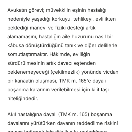
Avukatın görevi; müvekkilin eşinin hastalığı
nedeniyle yaşadığı korkuyu, tehlikeyi, evlilikten
beklediği manevi ve fiziki desteği artık
alamamasını, hastalığın aile huzurunu nasıl bir
kâbusa dönüştürdüğünü tanık ve diğer delillerle
somutlaştırmaktır. Hâkimde, evliliğin
sürdürülmesinin artık davacı eştenden
beklenemeyeceği (çekilmezlik) yönünde vicdani
bir kanaatin oluşması, TMK m. 165'e dayalı
boşanma kararının verilebilmesi için kilit taşı
niteliğindedir.
Akıl hastalığına dayalı (TMK m. 165) boşanma
davalarını yürütürken davanın reddedilme riskini