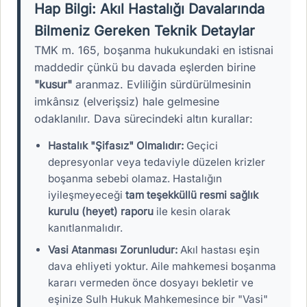
Hap Bilgi: Akıl Hastalığı Davalarında
Bilmeniz Gereken Teknik Detaylar
TMK m. 165, boşanma hukukundaki en istisnai
maddedir çünkü bu davada eşlerden birine
"kusur"
aranmaz. Evliliğin sürdürülmesinin
imkânsız (elverişsiz) hale gelmesine
odaklanılır. Dava sürecindeki altın kurallar:
Hastalık "Şifasız" Olmalıdır:
Geçici
depresyonlar veya tedaviyle düzelen krizler
boşanma sebebi olamaz. Hastalığın
iyileşmeyeceği
tam teşekküllü resmi sağlık
kurulu (heyet) raporu
ile kesin olarak
kanıtlanmalıdır.
Vasi Atanması Zorunludur:
Akıl hastası eşin
dava ehliyeti yoktur. Aile mahkemesi boşanma
kararı vermeden önce dosyayı bekletir ve
eşinize Sulh Hukuk Mahkemesince bir "Vasi"