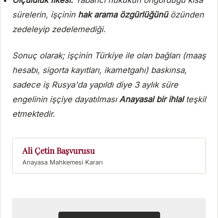
Ölçülülük İlkesi:
Yabancı hukukun öngördüğü kısa
sürelerin, işçinin
hak arama özgürlüğünü
özünden
zedeleyip zedelemediği.
Sonuç olarak; işçinin Türkiye ile olan bağları (maaş
hesabı, sigorta kayıtları, ikametgahı) baskınsa,
sadece iş Rusya'da yapıldı diye 3 aylık süre
engelinin işçiye dayatılması
Anayasal bir ihlal
teşkil
etmektedir.
Ali Çetin Başvurusu