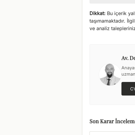
Dikkat:
Bu içerik yal
taşımamaktadır. İlgi
ve analiz talepleriniz
Av. D
Anaya
uzmanl
CV 
Son Karar İncelem