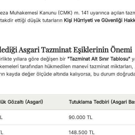
 Ceza Muhakemesi Kanunu (CMK) m. 141 uyarınca açılan tazm
akdir ettiği düşük tutarların
Kişi Hürriyeti ve Güvenliği Hakk
lediği Asgari Tazminat Eşiklerinin Önemi
rlikte yıllara göre değişen bir
"Tazminat Alt Sınır Tablosu"
ya
kemeleri tarafından hükmedilen manevi tazminat miktarları,
rın kayda değer ölçüde altında kalıyorsa, bu durum doğrudan
lük Gözaltı (Asgari)
Tutuklama Tedbiri (Asgari Ba
TL
90.000 TL
TL
148.500 TL