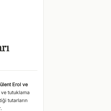
rı
lent Erol ve
ı ve tutuklama
ği tutarların
.