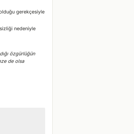
 olduğu gerekçesiyle
sizliği nedeniyle
adığı özgürlüğün
bze de olsa