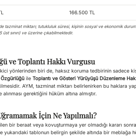
TL
166.500 TL
e tazminat miktarı; tutukluluk süresi, kişinin sosyal ve ekonomik durumu
üst sınırı) ve üzerine çıkabilmektedir.
ğü ve Toplantı Hakkı Vurgusu
kici yönlerinden biri de, haksız koruma tedbirinin sadece kişi
 Özgürlüğü
ile
Toplantı ve Gösteri Yürüyüşü Düzenleme Hak
tilmesidir. AYM, tazminat miktarı belirlenirken bu haklara y
e alınması gerektiğini hüküm altına almıştır.
Uğramamak İçin Ne Yapılmalı?
ilen bir beraat veya kovuşturmaya yer olmadığı kararı sonras
yukarıdaki tablonun belirgin şekilde altında bir meblağa 