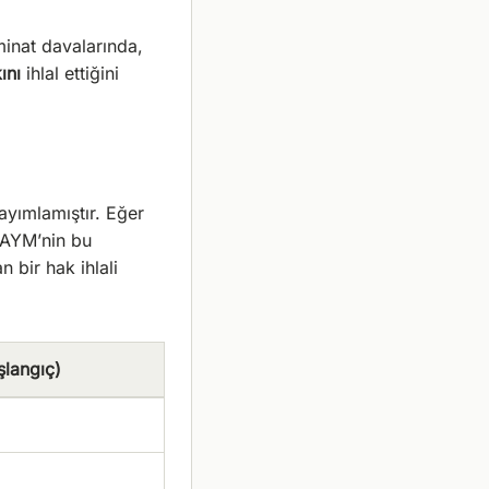
inat davalarında,
ını
ihlal ettiğini
yımlamıştır. Eğer
 AYM’nin bu
 bir hak ihlali
şlangıç)