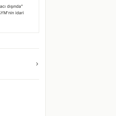
macı dışında"
AYM'nin idari