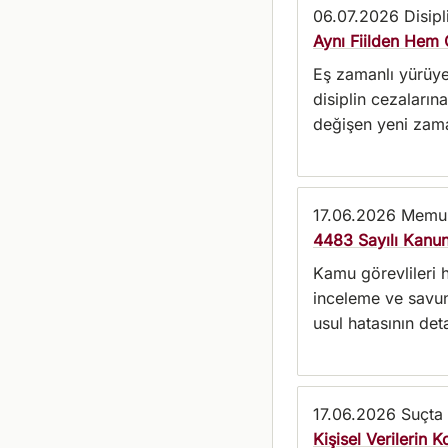
06.07.2026
Disip
Aynı Fiilden Hem 
Eş zamanlı yürüyen
disiplin cezaların
değişen yeni zaman
17.06.2026
Memu
4483 Sayılı Kanun
Kamu görevlileri h
inceleme ve savun
usul hatasının det
17.06.2026
Suçta 
Kişisel Verilerin