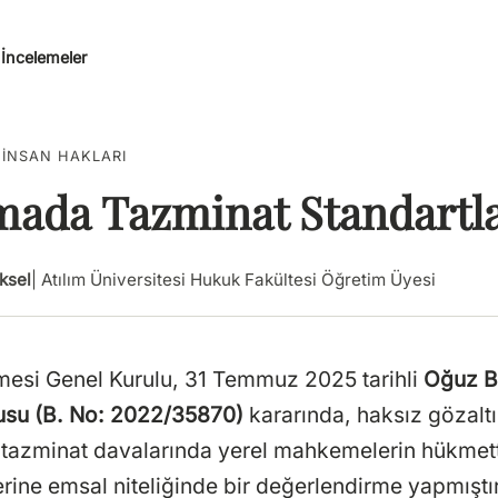
İncelemeler
İNSAN HAKLARI
mada Tazminat Standartla
üksel
| Atılım Üniversitesi Hukuk Fakültesi Öğretim Üyesi
si Genel Kurulu, 31 Temmuz 2025 tarihli
Oğuz Bü
rusu (B. No: 2022/35870)
kararında, haksız gözalt
 tazminat davalarında yerel mahkemelerin hükmetti
erine emsal niteliğinde bir değerlendirme yapmıştır