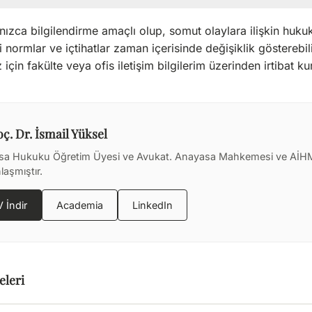
nızca bilgilendirme amaçlı olup, somut olaylara ilişkin hukuki
li normlar ve içtihatlar zaman içerisinde değişiklik göstereb
 için fakülte veya ofis iletişim bilgilerim üzerinden irtibat kur
oç. Dr. İsmail Yüksel
sa Hukuku Öğretim Üyesi ve Avukat. Anayasa Mahkemesi ve AİHM
aşmıştır.
İndir
Academia
LinkedIn
eleri