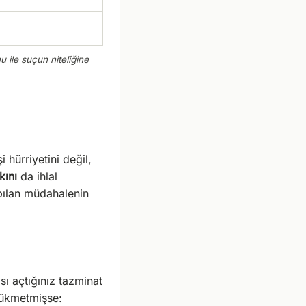
 ile suçun niteliğine
 hürriyetini değil,
kını
da ihlal
apılan müdahalenin
ı açtığınız tazminat
hükmetmişse: