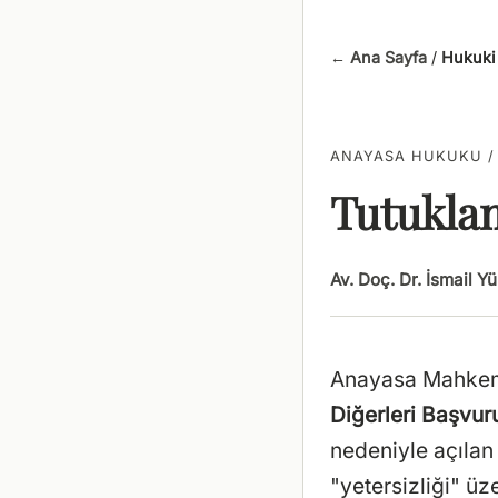
← Ana Sayfa
/
Hukuki 
ANAYASA HUKUKU / 
Tutukla
Av. Doç. Dr. İsmail Y
Anayasa Mahkeme
Diğerleri Başvu
nedeniyle açılan
"yetersizliği" üz