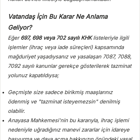
Vatandaş İçin Bu Karar Ne Anlama
Geliyor?
Eğer
697, 698 veya 702 sayılı KHK
listeleriyle ilgili
işlemler (ihraç veya iade süreçleri) kapsamında
mağduriyet yaşadıysanız ve yasalaşan 7087, 7088,
7092 sayılı kanunlar gerekçe gösterilerek tazminat
yolunuz kapatıldıysa;
Geçmişte size sadece birikmiş maaşlarınız
ödenmiş ve "tazminat isteyemezsin" denilmiş
olabilir.
Anayasa Mahkemesi'nin bu kararıyla, ihraç işlemi
nedeniyle uğradığınız manevi zararlar için idareye
başvurma ve dava açma hakkınızın önündeki yasal