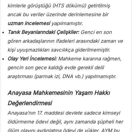
kimlerle görüştüğü (HTS dökümü) getirtilmiş
ancak bu veriler üzerinde derinlemesine bir
uzman incelemesi
yapılmamıştır.
Tanık Beyanlarındaki Çelişkiler:
Genci en son
gören arkadaşlarının ifadeleri arasındaki zaman ve
kişi uyuşmazlıkları savcılıkça giderilmemiştir.
Olay Yeri İncelemesi:
Mahkeme kararına rağmen,
gencin son gece kaldığı evde gerekli delil
araştırması (parmak izi, DNA vb.) yapılmamıştır.
Anayasa Mahkemesinin Yaşam Hakkı
Değerlendirmesi
Anayasa’nın 17. maddesi devlete sadece kimseyi
öldürmeme ödevi değil, aynı zamanda şüpheli her
ölüm olayını aydınlatma ödevi de yükler. AYM bu